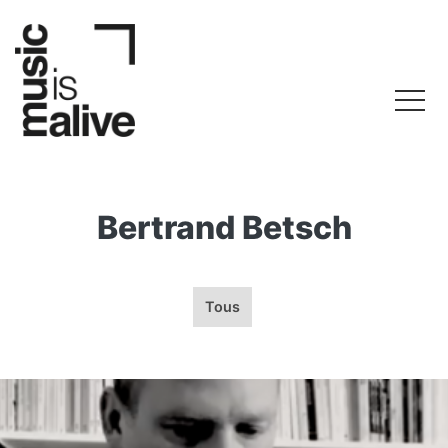
Bertrand Betsch
Tous